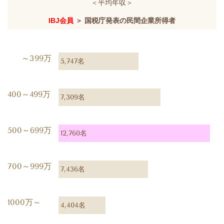
＜平均年収＞
IBJ会員
＞ 国税庁発表の民間企業所得者
～399万
5,747名
400～499万
7,309名
500～699万
12,760名
700～999万
7,436名
1000万～
4,404名