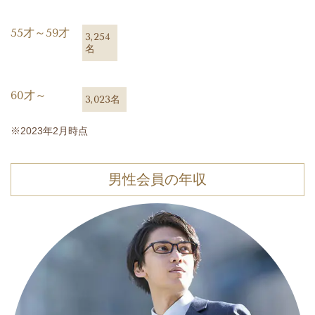
55才～59才
3,254
名
60才～
3,023名
※2023年2月時点
男性会員の年収