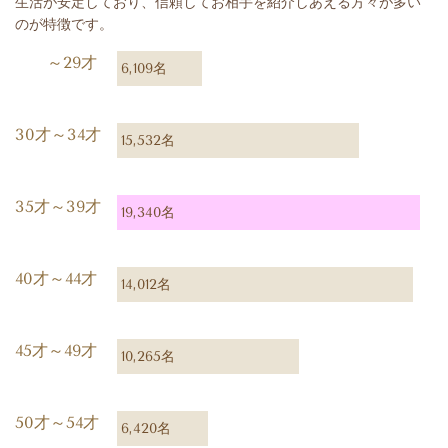
生活が安定しており、信頼してお相手を紹介しあえる方々が多い
のが特徴です。
～29才
6,109名
30才～34才
15,532名
35才～39才
19,340名
40才～44才
14,012名
45才～49才
10,265名
50才～54才
6,420名