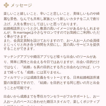
メッセージ
楽しいこと嬉しいこと、辛いこと悲しいこと、美味しいものや綺
麗な景色、なんでも共有し家族という新しいカタチを二人で創り
上げ、人生を豊かにしてほしいと思っております。
結婚相談所というと少し敷居の高いイメージがあるかもしれませ
んが、fii marriageは小さなサロンですのでお気軽にご利用いただ
く事ができます。
また、会員定員制を設けておりますので、お一人お一人の会員様
とじっくりと向き合う時間を大切にし、質の高いサービスを提供
することができます。
マッチングアプリや婚活アプリなど様々な出会いのツールがあ
り、簡単に異性と出会える今日ではありますが、出会い目的だけ
ではなく、『結婚』を真の目的とする方と出会わなければ、いつ
まで経っても『成婚』には至りません。
フィルマリッジは成婚主義をモットーとする、日本結婚相談所連
盟の加盟店ですので、『結婚』を目的とする同じ想いの方と出会
うことが可能です。
出会いから成婚までを専任カウンセラーがフルサポートし、お一
人お一人のペースに合わせた婚活スタイルで、楽しくポジティブ